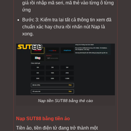
giá rồi nhập mã seri, mã thẻ vào từng ô từng
ứng
Bước 3: Kiểm tra lại tất cả thông tin xem đã
chuẩn xác hay chưa rồi nhấn nút Nạp là
xong.
Nạp tiền SUT88 bằng thẻ cào
Nạp SUT88 bằng tiền ảo
Tiền ảo, tiền điện tử đang trở thành một