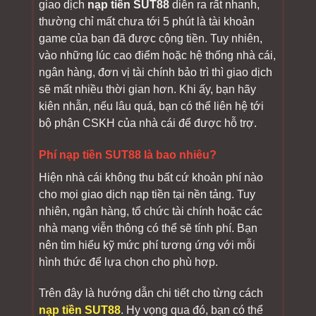
giao dịch
nạp tiền SUT88
diễn ra rất nhanh,
thường chỉ mất chưa tới 5 phút là tài khoản
game của bạn đã được cộng tiền. Tuy nhiên,
vào những lúc cao điểm hoặc hệ thống nhà cái,
ngân hàng, đơn vị tài chính bảo trì thì giao dịch
sẽ mất nhiều thời gian hơn. Khi ấy, bạn hãy
kiên nhẫn, nếu lâu quá, bạn có thể liên hệ tới
bộ phận CSKH của nhà cái để được hỗ trợ.
Phí nạp tiền SUT88 là bao nhiêu?
Hiện nhà cái không thu bất cứ khoản phí nào
cho mọi giao dịch nạp tiền tại nền tảng. Tuy
nhiên, ngân hàng, tổ chức tài chính hoặc các
nhà mạng viễn thông có thể sẽ tính phí. Bạn
nên tìm hiểu kỹ mức phí tương ứng với mỗi
hình thức để lựa chọn cho phù hợp.
Trên đây là hướng dẫn chi tiết cho từng cách
nạp tiền SUT88
. Hy vọng qua đó, bạn có thể