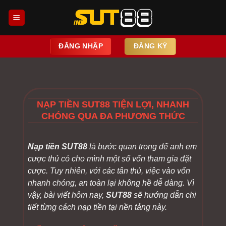
Chuyển
đến
nội
dung
ĐĂNG NHẬP
ĐĂNG KÝ
NẠP TIỀN SUT88 TIỆN LỢI, NHANH
CHÓNG QUA ĐA PHƯƠNG THỨC
Nạp tiền SUT88
là bước quan trọng để anh em
cược thủ có cho mình một số vốn tham gia đặt
cược. Tuy nhiên, với các tân thủ, việc vào vốn
nhanh chóng, an toàn lại không hề dễ dàng. Vì
vậy, bài viết hôm nay,
SUT88
sẽ hướng dẫn chi
tiết từng cách nạp tiền tại nền tảng này.