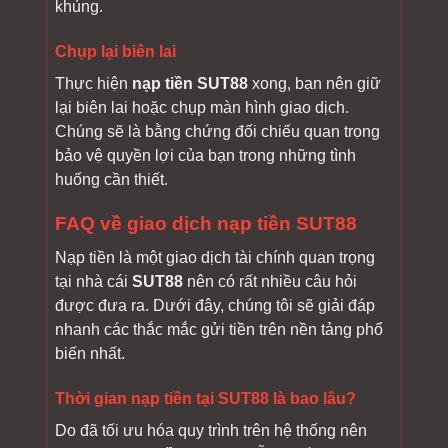
khủng.
Chụp lại biên lai
Thực hiện
nạp tiền SUT88
xong, bạn nên giữ
lại biên lai hoặc chụp màn hình giao dịch.
Chúng sẽ là bằng chứng đối chiếu quan trọng
bảo vệ quyền lợi của bạn trong những tình
huống cần thiết.
FAQ về giao dịch nạp tiền SUT88
Nạp tiền là một giao dịch tài chính quan trọng
tại nhà cái
SUT88
nên có rất nhiều câu hỏi
được đưa ra. Dưới đây, chúng tôi sẽ giải đáp
nhanh các thắc mắc gửi tiền trên nền tảng phổ
biến nhất.
Thời gian nạp tiền tại SUT88 là bao lâu?
Do đã tối ưu hóa quy trình trên hệ thống nên