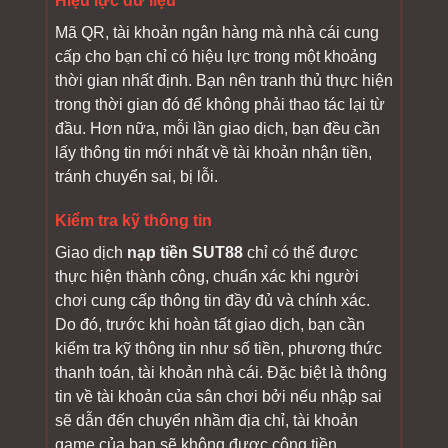
Hiệu lực dữ liệu
Mã QR, tài khoản ngân hàng mà nhà cái cung
cấp cho bạn chỉ có hiệu lực trong một khoảng
thời gian nhất định. Bạn nên tranh thủ thực hiện
trong thời gian đó để không phải thao tác lại từ
đầu. Hơn nữa, mỗi lần giao dịch, bạn đều cần
lấy thông tin mới nhất về tài khoản nhận tiền,
tránh chuyển sai, bị lỗi.
Kiểm tra kỹ thông tin
Giao dịch
nạp tiền SUT88
chỉ có thể được
thực hiện thành công, chuẩn xác khi người
chơi cung cấp thông tin đầy đủ và chính xác.
Do đó, trước khi hoàn tất giao dịch, bạn cần
kiểm tra kỹ thông tin như số tiền, phương thức
thanh toán, tài khoản nhà cái. Đặc biệt là thông
tin về tài khoản của sân chơi bởi nếu nhập sai
sẽ dẫn đến chuyển nhầm địa chỉ, tài khoản
game của bạn sẽ không được cộng tiền.