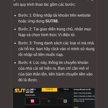
với quy trình thao tác gồm các bước:
Bước 1: Đăng nhập tài khoản trên website
hoặc ứng dụng
SUT88.
Bước 2: Tại giao diện trang chủ, nhấn mục
Nạp và chọn hình thức Ví điện tử.
Bước 3: Trong danh sách các loại ví mà nhà
cái hỗ trợ, bạn hãy click vào ví mình sử dụng
rồi nhập số tiền muốn nạp.
Bước 4: Lúc này, thông tin chuyển khoản
của nhà cái sẽ hiện ra. Bạn chỉ cần mở ví
của bản thân lên, tiến hành chuyển tiền vào
đó là được.