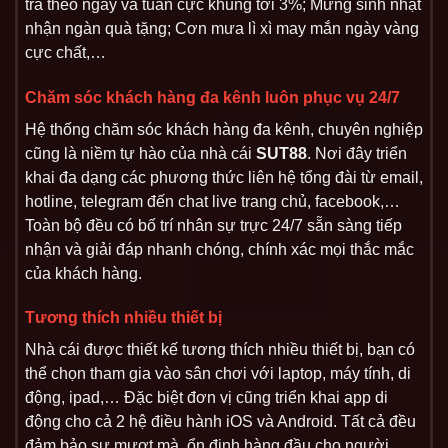
trả theo ngày và tuần cực khủng tới 3%; Mừng sinh nhật
nhận ngàn quà tặng; Cơn mưa lì xì may mắn ngày vàng
cực chất,…
Chăm sóc khách hàng đa kênh luôn phục vụ 24/7
Hệ thống chăm sóc khách hàng đa kênh, chuyên nghiệp
cũng là niềm tự hào của nhà cái
SUT88
. Nơi đây triển
khai đa dạng các phương thức liên hệ tổng đài từ email,
hotline, telegram đến chat live trang chủ, facebook,…
Toàn bộ đều có bố trí nhân sự trực 24/7 sẵn sàng tiếp
nhận và giải đáp nhanh chóng, chính xác mọi thắc mắc
của khách hàng.
Tương thích nhiều thiết bị
Nhà cái được thiết kế tương thích nhiều thiết bị, bạn có
thể chọn tham gia vào sân chơi với laptop, máy tính, di
động, ipad,… Đặc biệt đơn vị cũng triển khai app di
động cho cả 2 hệ điều hành iOS và Android. Tất cả đều
đảm bảo sự mượt mà, ổn định hàng đầu cho người