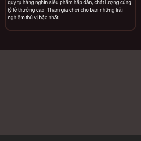
quy tụ hàng nghìn siêu phẩm hấp dẫn, chất lượng cùng
tỷ lệ thưởng cao. Tham gia chơi cho bạn những trải
nghiệm thú vị bậc nhất.