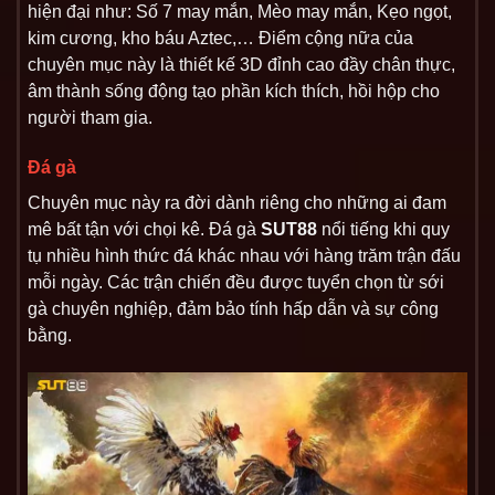
hiện đại như: Số 7 may mắn, Mèo may mắn, Kẹo ngọt,
kim cương, kho báu Aztec,… Điểm cộng nữa của
chuyên mục này là thiết kế 3D đỉnh cao đầy chân thực,
âm thành sống động tạo phần kích thích, hồi hộp cho
người tham gia.
Đá gà
Chuyên mục này ra đời dành riêng cho những ai đam
mê bất tận với chọi kê. Đá gà
SUT88
nổi tiếng khi quy
tụ nhiều hình thức đá khác nhau với hàng trăm trận đấu
mỗi ngày. Các trận chiến đều được tuyển chọn từ sới
gà chuyên nghiệp, đảm bảo tính hấp dẫn và sự công
bằng.