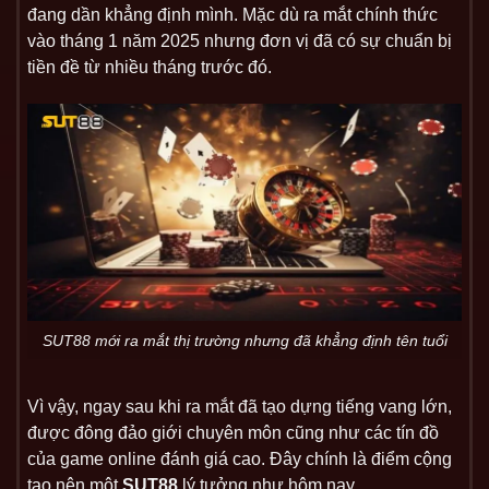
đang dần khẳng định mình. Mặc dù ra mắt chính thức
vào tháng 1 năm 2025 nhưng đơn vị đã có sự chuẩn bị
tiền đề từ nhiều tháng trước đó.
SUT88 mới ra mắt thị trường nhưng đã khẳng định tên tuổi
Vì vậy, ngay sau khi ra mắt đã tạo dựng tiếng vang lớn,
được đông đảo giới chuyên môn cũng như các tín đồ
của game online đánh giá cao. Đây chính là điểm cộng
tạo nên một
SUT88
lý tưởng như hôm nay.