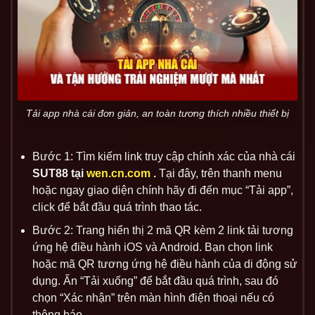
Tải app nhà cái đơn giản, an toàn tương thích nhiều thiết bị
Bước 1: Tìm kiếm link truy cập chính xác của nhà cái
SUT88 tại
wen.cn.com
.
Tại đây, trên thanh menu
hoặc ngay giao diện chính hãy đi đến mục “Tải app”,
click để bắt đầu quá trình thao tác.
Bước 2: Trang hiển thị 2 mã QR kèm 2 link tải tương
ứng hệ điều hành iOS và Android. Bạn chọn link
hoặc mã QR tương ứng hệ điều hành của di động sử
dụng. Ấn “Tải xuống” để bắt đầu quá trình, sau đó
chọn “Xác nhận” trên màn hình điện thoại nếu có
thông báo.