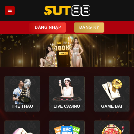
Chuyển
đến
nội
dung
ĐĂNG NHẬP
ĐĂNG KÝ
THỂ THAO
LIVE CASINO
GAME BÀI