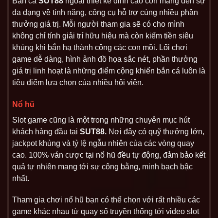
Bắn cá
SUT88
ngoài thiết kế đỉnh cao còn mang đến sự
đa dạng về tính năng, công cụ hỗ trợ cùng nhiều phần
thưởng giá trị. Mỗi người tham gia sẽ có cho mình
không chỉ tính giải trí hữu hiệu mà còn kiếm tiền siêu
khủng khi bắn hạ thành công các con mồi. Lối chơi
game dễ dàng, hình ảnh đồ họa sắc nét, phần thưởng
giá trị linh hoạt là những điểm cộng khiến bắn cá luôn là
tiêu điểm lựa chọn của nhiều hội viên.
Nổ hũ
Slot game cũng là một trong những chuyên mục hút
khách hàng đầu tại
SUT88.
Nơi đây có quỹ thưởng lớn,
jackpot khủng và tỷ lệ ngẫu nhiên của các vòng quay
cao. 100% ván cược tại nổ hũ đều tự động, đảm bảo kết
quả tự nhiên mang tới sự công bằng, minh bạch bậc
nhất.
Tham gia chơi nổ hũ bạn có thể chọn với rất nhiều các
game khác nhau từ quay số truyền thống tới video slot