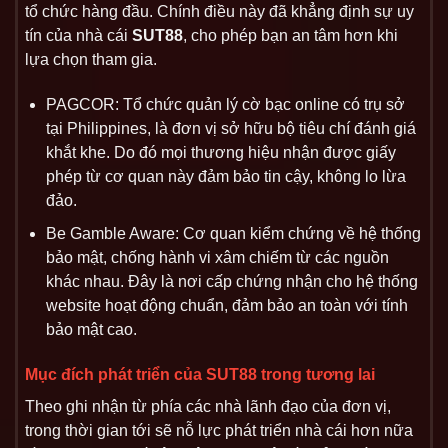
tổ chức hàng đầu. Chính điều này đã khẳng định sự uy
tín của nhà cái
SUT88
, cho phép bạn an tâm hơn khi
lựa chọn tham gia.
PAGCOR: Tổ chức quản lý cờ bạc online có trụ sở
tại Philippines, là đơn vị sở hữu bộ tiêu chí đánh giá
khắt khe. Do đó mọi thương hiệu nhận được giấy
phép từ cơ quan này đảm bảo tin cậy, không lo lừa
đảo.
Be Gamble Aware: Cơ quan kiểm chứng về hệ thống
bảo mật, chống hành vi xâm chiếm từ các nguồn
khác nhau. Đây là nơi cấp chứng nhận cho hệ thống
website hoạt động chuẩn, đảm bảo an toàn với tính
bảo mật cao.
Mục đích phát triển của SUT88 trong tương lai
Theo ghi nhận từ phía các nhà lãnh đạo của đơn vị,
trong thời gian tới sẽ nỗ lực phát triển nhà cái hơn nữa