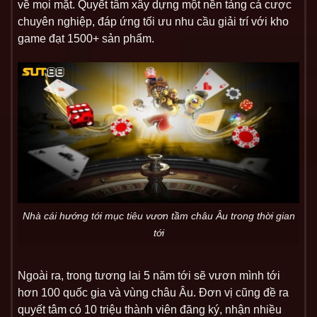
về mọi mặt. Quyết tâm xây dựng một nền tảng cá cược
chuyên nghiệp, đáp ứng tối ưu nhu cầu giải trí với kho
game đạt 1500+ sản phẩm.
Nhà cái hướng tới mục tiêu vươn tầm châu Âu trong thời gian
tới
Ngoài ra, trong tương lai 5 năm tới sẽ vươn mình tới
hơn 100 quốc gia và vùng châu Âu. Đơn vị cũng đề ra
quyết tâm có 10 triệu thành viên đăng ký, nhận nhiều